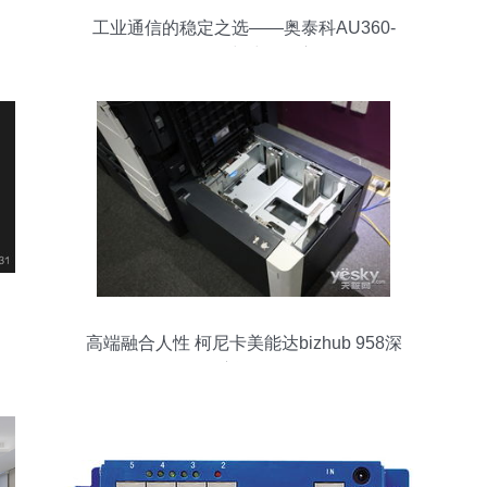
工业通信的稳定之选——奥泰科AU360-
RS485/422中继器深度解析
高端融合人性 柯尼卡美能达bizhub 958深
度评测