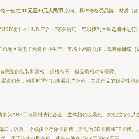
价格一般在
10元至30元人民币
之间。具体价格受品牌、材质（如
USB读卡器 HUB 三合一”等关键词，可以找到大量选项并进行
三角地区的电子制造企业生产。市场上品牌众多，既有像
绿联（U
有完整的包装和质检，价格稍高，但品质相对有保障。
络渠道销售，购买时需仔细查看用户评价，关注产品的稳定性和
质多为ABS工程塑料或铝合金。主体颜色以黑色、灰色或银色为
e-A母口，以及一个或多个存储卡插槽（常见为SD卡槽和TF卡槽
头连接线，用于连接电脑主机，线长一般在15cm至50cm不等。