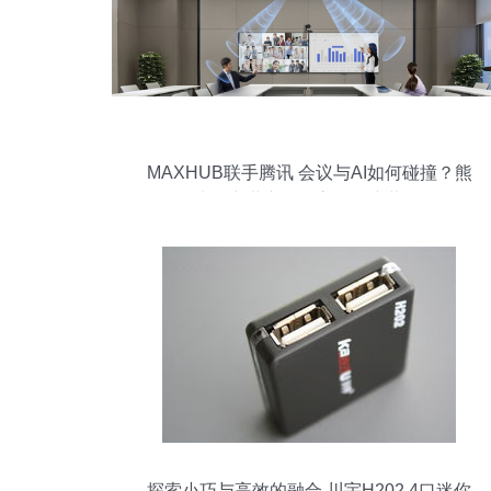
MAXHUB联手腾讯 会议与AI如何碰撞？熊
凯&商世东阐释高效会议蓝图
探索小巧与高效的融合 川宇H202 4口迷你