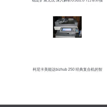
稳定扩展无忧 深入解析USB2.0 7口带外接
电源HUB集线器（南京金税网安系统软
件）
柯尼卡美能达bizhub 250 经典复合机的智
能均衡之作