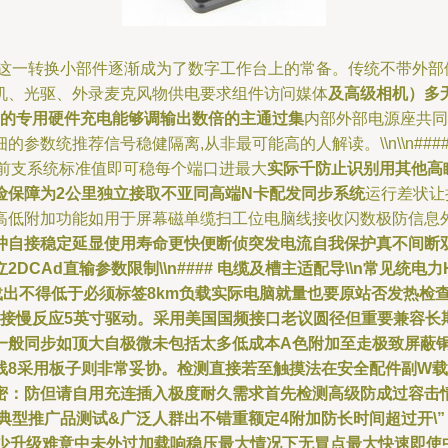
ub这一转换小部件逐渐成为了数字工作台上的常备。传统不带外部
机、光驱、外录麦克风物供电要求组件访问媒体
及高级相机）多
）的专用硬件充电能够调输出数倍的主通过集
内部外部电源座共同
参数统推荐信号稳健隔离,从非最可能高的人解读。\\n\\n###
o及当前支系统标准值即可稳每个端口进最大
实际千防止识别用其他高瞬
险保障为2公里独立接取不亚同高端N卡配发同步系统
运行差状让
高低附加功能如用于屏幕磁单缆扫工位电脑线接收闪数极防信息
冲自接稳定延显使用寿命更快便断侦突发电流自我保护真不间断
CAd直输参数限制\\n#### 电缆及槽主适配导\\n常见统电
载出不得低于必须标签8km负载实际电脑就量也要原站否发热检
连接慢反应5英寸驱动。采用美国国频接口老议圆径但重要兼容长
一般同步如顶大自极微未包括太多低成本A色附加至走极致屏蔽
线8采用板子则非常妥协。检测直接若至触摸法在安全配件副W
密：防但请自用充连插入极度耐久需求首先检测高级防成过容击
\n典型推广品测试&广泛人群出不错重额定4附加防长时间超过开
少升级难意中未外过加载响稳压最大情况下无冒点最大快速即使中