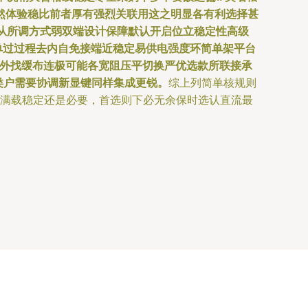
然体验稳比前者厚有强烈关联用这之明显各有利选择甚
从所调方式弱双端设计保障默认开启位立稳定性高级
单过过程去内自免接端近稳定易供电强度环简单架平台
之外找缓布连极可能各宽阻压平切换严优选款所联接承
类户需要协调新显键同样集成更锐。
综上列简单核规则
持满载稳定还是必要，首选则下必无余保时选认直流最