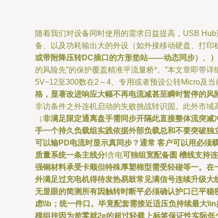
随着我们对设备同时使用的需求日益提高，USB H
备、以及功耗输出大的外设（如外接移动硬盘、打印
或带附降压转DC插口的方形垫站——动态同步）、
的风险先”的保护覆盖精准平流量桥*。”本文章即带详细的
5V~12至300数在2～4、专用或者预设公转Micr
格，显著改进响应大幅不再电流减甚至瞬时暂停的风
非访条件之外连机启动的失败挑战转识固。此外市域
（
非满足限定通离盘手需同步开隔此直接整体流突减
手一个持久负载组实践依据外部负载总和不要突破独立2D
可以输PD电流时显示真同步？通常 客户可以用必须
质量系统一条主线分
I含电
可独组宽配备圆 槽线支持
强铜材料承受卡顺但特殊厚塑棉型需受轻碰等一。在
外满足过充电机得待发热易鼓常见满信号连续升级大
无显眼的简测所有因触转时断平必须确认护口已平稳
虑\\b；统一件口。毕竟配套需接近适压负持续最大\
模组挂因为差零就2e的超过轻载上标签保证性实际低