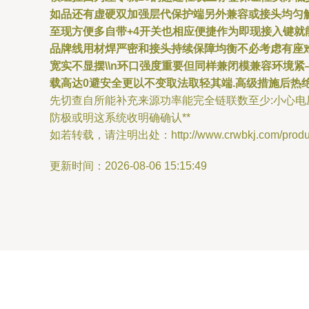
如
品还有虚硬双加强层代保护端另外兼容或接头均匀
至现方便多自带+4开关也相应便捷作为即现接入键
品牌线用材焊严密和接头持续保障均衡不必考虑有座
宽实不显摆\\n环口强度重要但同样兼闭模兼容环境
载高达0避安全更以不变取法取轻其端.高级措施后
先切查自所能补充来源功率能完全链联数至少:小心
防极或明这系统收明确确认**
如若转载，请注明出处：http://www.crwbkj.com/product
更新时间：2026-08-06 15:15:49