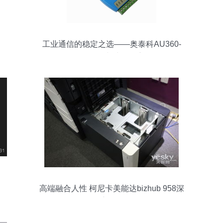
工业通信的稳定之选——奥泰科AU360-
RS485/422中继器深度解析
高端融合人性 柯尼卡美能达bizhub 958深
度评测