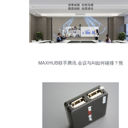
MAXHUB联手腾讯 会议与AI如何碰撞？熊
凯&商世东阐释高效会议蓝图