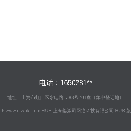
电话：1650281**
地址：上海市虹口区水电路1388号701室（集中登记地）
026
www.crwbkj.com
HUB
上海桨潋司网络科技有限公司
HUB
版