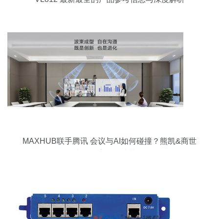
MAXHUB联手腾讯 会议与AI如何碰撞？熊凯&商世
东阐释高效会议蓝图