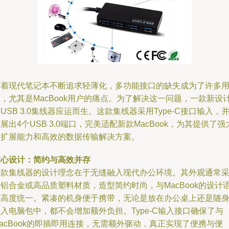
随着现代笔记本不断追求轻薄化，多功能接口的缺失成为了许多
，尤其是MacBook用户的痛点。为了解决这一问题，一款新设
USB 3.0集线器应运而生。这款集线器采用Type-C接口输入，
展出4个USB 3.0端口，完美适配新款MacBook，为其提供了强
的扩展能力和高效的数据传输解决方案。
核心设计：简约与高效并存
这款集线器的设计理念在于无缝融入现代办公环境。其外观通常
铝合金或高品质塑料材质，造型简约时尚，与MacBook的设计
言高度统一。紧凑的机身便于携带，无论是放在办公桌上还是随
入电脑包中，都不会增加额外负担。Type-C输入接口确保了与
acBook的即插即用连接，无需额外驱动，真正实现了便携与便