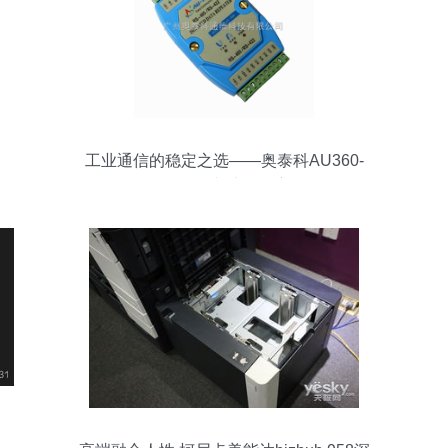
工业通信的稳定之选——奥泰科AU360-
RS485/422中继器深度解析