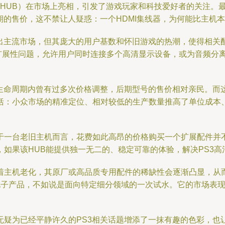
MI集线器（HUB）在市场上亮相，引发了游戏玩家和科技爱好者的
期的售价，这不禁让人疑惑：一个HDMI集线器，为何能比主机
出主流市场，但其庞大的用户基数和怀旧游戏的热潮，使得相关配
性或扩展性问题，允许用户同时连接多个高清显示设备，或为音频
生命周期内曾有过多次价格调整，后期型号的售价相对亲民。而这
括：小众市场的精准定位、相对较低的生产数量推高了单位成本、
。
于一台老旧主机而言，花费如此高昂的价格购买一个扩展配件并
如果该HUB能提供独一无二的、稳定可靠的体验，解决PS3
着主机老化，其原厂或高品质专用配件的稀缺性会逐渐凸显，从而
费电子产品，不如说是面向特定细分领域的一次试水。它的市场表
相，无疑为已经平静许久的PS3相关话题增添了一抹有趣的色彩