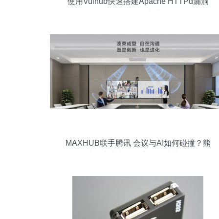
使用Vulhub快速搭建Apache HTTPd漏洞
靶场 保姆级教程与实战分析
MAXHUB联手腾讯 会议与AI如何碰撞？熊
凯&商世东阐释高效会议蓝图