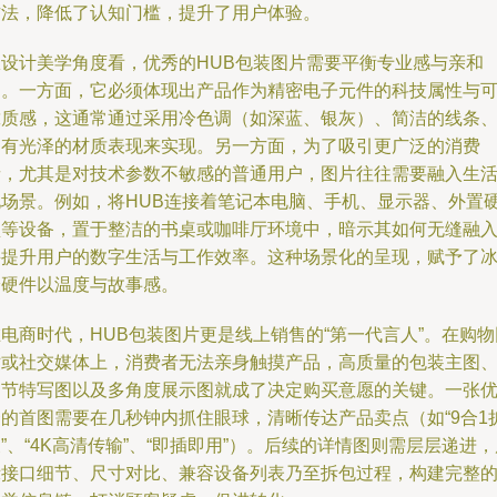
方法，降低了认知门槛，提升了用户体验。
从设计美学角度看，优秀的HUB包装图片需要平衡专业感与亲和
力。一方面，它必须体现出产品作为精密电子元件的科技属性与
靠质感，这通常通过采用冷色调（如深蓝、银灰）、简洁的线条
富有光泽的材质表现来实现。另一方面，为了吸引更广泛的消费
者，尤其是对技术参数不敏感的普通用户，图片往往需要融入生
化场景。例如，将HUB连接着笔记本电脑、手机、显示器、外置
盘等设备，置于整洁的书桌或咖啡厅环境中，暗示其如何无缝融
并提升用户的数字生活与工作效率。这种场景化的呈现，赋予了
冷硬件以温度与故事感。
电商时代，HUB包装图片更是线上销售的“第一代言人”。在购物
站或社交媒体上，消费者无法亲身触摸产品，高质量的包装主图
细节特写图以及多角度展示图就成了决定购买意愿的关键。一张
秀的首图需要在几秒钟内抓住眼球，清晰传达产品卖点（如“9合1
”、“4K高清传输”、“即插即用”）。后续的详情图则需层层递进，
示接口细节、尺寸对比、兼容设备列表乃至拆包过程，构建完整