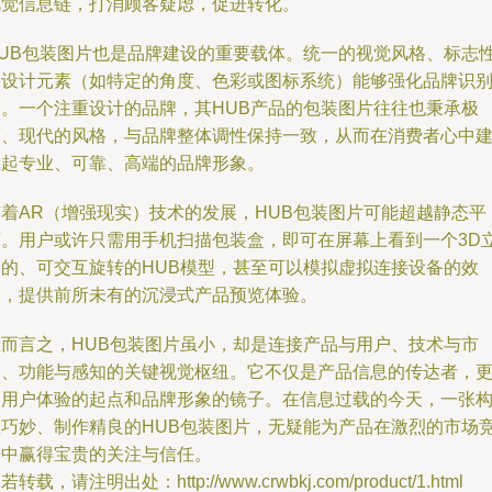
视觉信息链，打消顾客疑虑，促进转化。
HUB包装图片也是品牌建设的重要载体。统一的视觉风格、标志
的设计元素（如特定的角度、色彩或图标系统）能够强化品牌识
度。一个注重设计的品牌，其HUB产品的包装图片往往也秉承极
简、现代的风格，与品牌整体调性保持一致，从而在消费者心中
立起专业、可靠、高端的品牌形象。
随着AR（增强现实）技术的发展，HUB包装图片可能超越静态平
面。用户或许只需用手机扫描包装盒，即可在屏幕上看到一个3D
体的、可交互旋转的HUB模型，甚至可以模拟虚拟连接设备的效
果，提供前所未有的沉浸式产品预览体验。
总而言之，HUB包装图片虽小，却是连接产品与用户、技术与市
场、功能与感知的关键视觉枢纽。它不仅是产品信息的传达者，
是用户体验的起点和品牌形象的镜子。在信息过载的今天，一张
思巧妙、制作精良的HUB包装图片，无疑能为产品在激烈的市场
争中赢得宝贵的关注与信任。
若转载，请注明出处：http://www.crwbkj.com/product/1.html